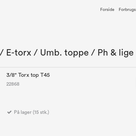
Forside
Forbrugs
/ E-torx / Umb. toppe / Ph & lig
3/8" Torx top T45
22868
På lager (15 stk.)