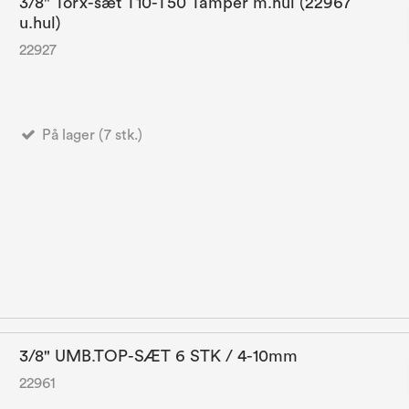
3/8" Torx-sæt T10-T50 Tamper m.hul (22967
u.hul)
22927
På lager (7 stk.)
3/8" UMB.TOP-SÆT 6 STK / 4-10mm
22961