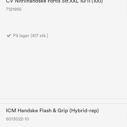
CV Nitrilhandske Fortis Str.XXL 10/11 (100)
7121995
På lager (417 stk.)
ICM Handske Flash & Grip (Hybrid-rep)
6013022-10