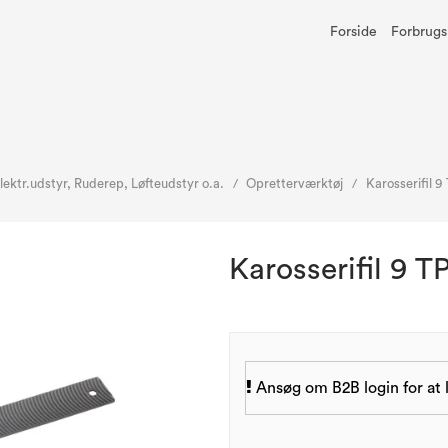
Forside
Forbrugs
ektr.udstyr, Ruderep, Løfteudstyr o.a.
Opretterværktøj
Karosserifil 9
/
/
Karosserifil 9 TP
Ansøg om B2B login for at l