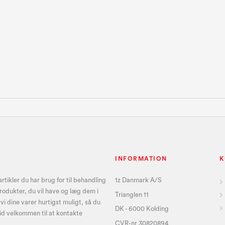
INFORMATION
K
tikler du har brug for til behandling
1z Danmark A/S
produkter, du vil have og læg dem i
Trianglen 11
i dine varer hurtigst muligt, så du
DK - 6000 Kolding
id velkommen til at kontakte
CVR-nr 30820894