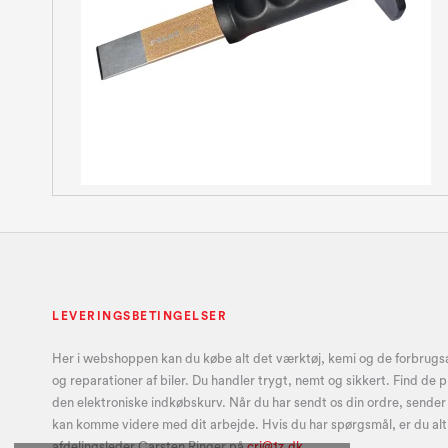
LEVERINGSBETINGELSER
Her i webshoppen kan du købe alt det værktøj, kemi og de forbrugsar
og reparationer af biler. Du handler trygt, nemt og sikkert. Find de 
den elektroniske indkøbskurv. Når du har sendt os din ordre, sender v
kan komme videre med dit arbejde. Hvis du har spørgsmål, er du alt
afdelingsleder Carsten Ringer på
crj@1z.dk