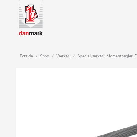
Forside
Shop
Værktøj
Specialværktøj, Momentnøgler, El
/
/
/