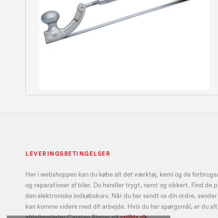
LEVERINGSBETINGELSER
Her i webshoppen kan du købe alt det værktøj, kemi og de forbrugsar
og reparationer af biler. Du handler trygt, nemt og sikkert. Find de 
den elektroniske indkøbskurv. Når du har sendt os din ordre, sender v
kan komme videre med dit arbejde. Hvis du har spørgsmål, er du alt
afdelingsleder Carsten Ringer på
crj@1z.dk