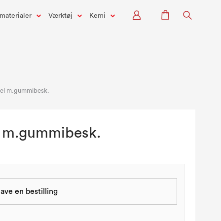
materialer
Værktøj
Kemi
sel m.gummibesk.
l m.gummibesk.
ave en bestilling