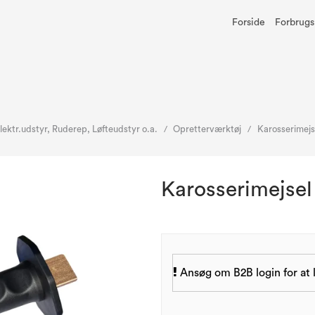
Forside
Forbrugs
ektr.udstyr, Ruderep, Løfteudstyr o.a.
Opretterværktøj
Karosserimej
/
/
Karosserimejse
Ansøg om B2B login for at l