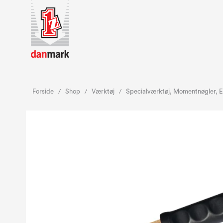
Forside
Shop
Værktøj
Specialværktøj, Momentnøgler, El
/
/
/