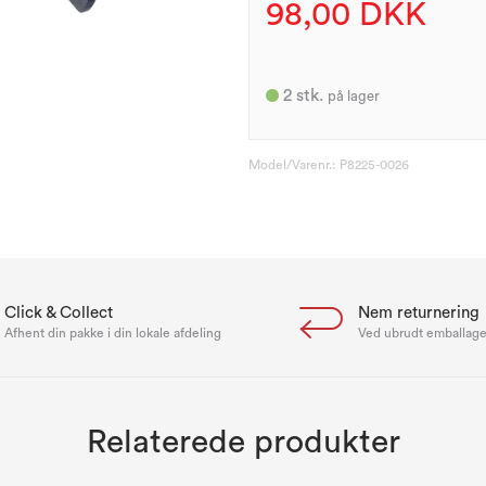
98,00 DKK
2
stk.
på lager
Model/Varenr.:
P8225-0026
Click & Collect
Nem returnering
Afhent din pakke i din lokale afdeling
Ved ubrudt emballag
Relaterede produkter